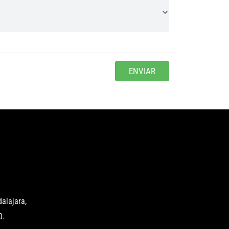
ENVIAR
alajara,
0.